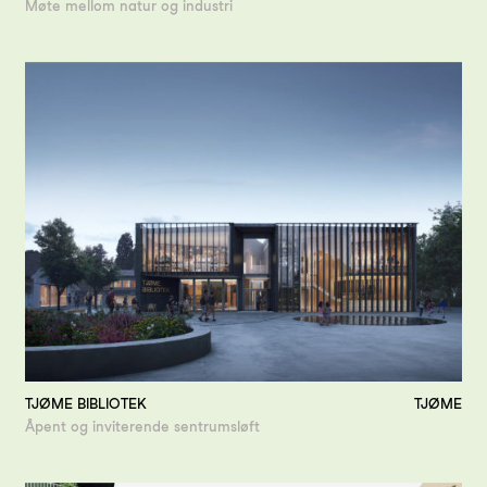
Møte mellom natur og industri
TJØME BIBLIOTEK
TJØME
Åpent og inviterende sentrumsløft