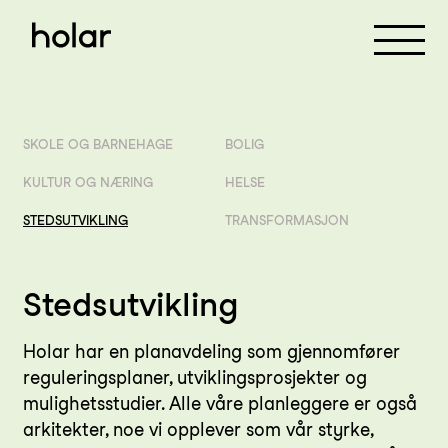
Meny
SKOLE OG BARNEHAGE
BOLIG
KULTUR OG NÆRING
HELSE
STEDSUTVIKLING
TRANSFORMASJON
Stedsutvikling
Holar har en planavdeling som gjennomfører
reguleringsplaner, utviklingsprosjekter og
mulighetsstudier. Alle våre planleggere er også
arkitekter, noe vi opplever som vår styrke,