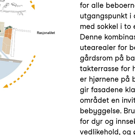
for alle beboern
utgangspunkt i 
med sokkel i to
Denne kombinasj
utearealer for b
gårdsrom på bak
takterrasse for
er hjørnene på 
gir fasadene kl
området en inv
bebyggelse. Bru
for dyr og innse
vedlikehold, og 