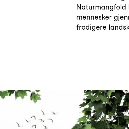
Naturmangfold 
mennesker gjenno
frodigere lands