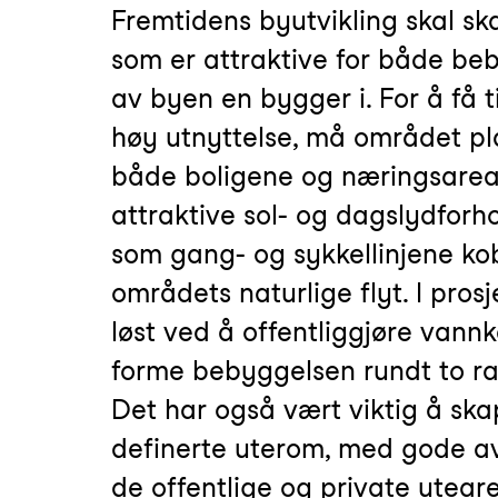
Fremtidens byutvikling skal s
som er attraktive for både be
av byen en bygger i. For å få ti
høy utnyttelse, må området pla
både boligene og næringsarea
attraktive sol- og dagslydforh
som gang- og sykkellinjene ko
områdets naturlige flyt. I prosj
løst ved å offentliggjøre vann
forme bebyggelsen rundt to r
Det har også vært viktig å ska
definerte uterom, med gode a
de offentlige og private utear