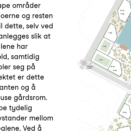
kape områder
boerne og resten
l dette, selv ved
nlegges slik at
lene har
old, samtidig
bler seg på
ektet er dette
kanten og å
ause gårdsrom.
pe tydelig
vstander mellom
ealene. Ved å