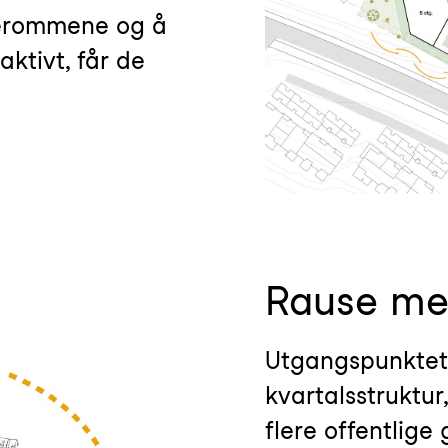
terommene og å
ktivt, får de
Rause me
Utgangspunktet 
kvartalsstruktur
flere offentlige 