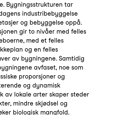
e. Bygningsstrukturen tar
dagens industribebyggelse
 etasjer og bebyggelse oppå.
onen gir to nivåer med felles
eboerne, med et felles
keplan og en felles
 hver av bygningene. Samtidig
bygningene avfaset, noe som
assiske proporsjoner og
iterende og dynamisk
k av lokale arter skaper steder
kter, mindre skjødsel og
øker biologisk mangfold.