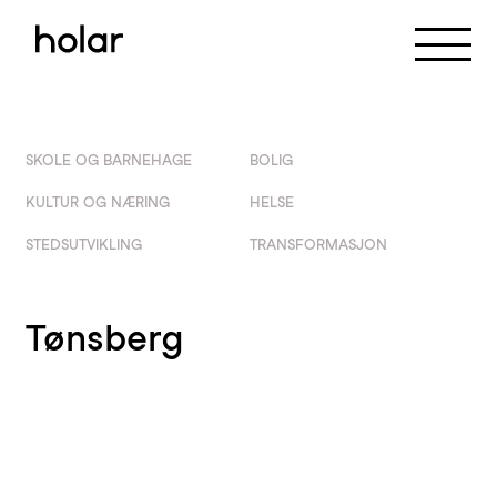
Meny
SKOLE OG BARNEHAGE
BOLIG
KULTUR OG NÆRING
HELSE
STEDSUTVIKLING
TRANSFORMASJON
Tønsberg