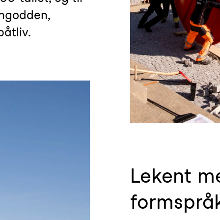
kingodden,
åtliv.
Lekent m
formsprå