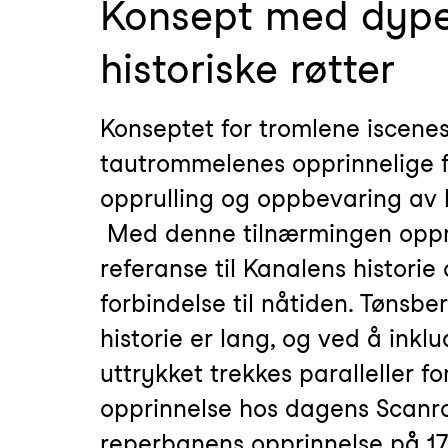
Konsept med dyp
historiske røtter
Konseptet for tromlene iscenes
tautrommelenes opprinnelige 
opprulling og oppbevaring av k
Med denne tilnærmingen oppn
referanse til Kanalens historie
forbindelse til nåtiden. Tønsbe
historie er lang, og ved å inkl
uttrykket trekkes paralleller f
opprinnelse hos dagens Scanrop
reperbanens opprinnelse på̊ 170