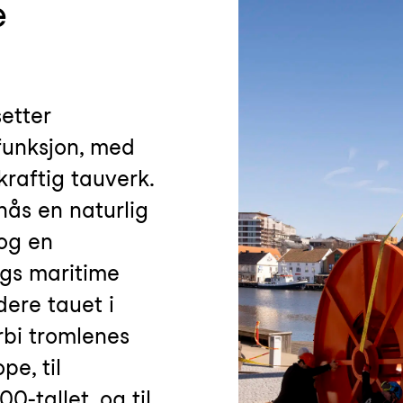
e
etter
funksjon, med
raftig tauverk.
ås en naturlig
 og en
rgs maritime
udere tauet i
orbi tromlenes
e, til
0-tallet, og til