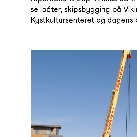
seilbåter, skipsbygging på̊ Vi
Kystkultursenteret og dagens b