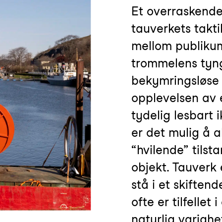
Et overraskende 
tauverkets taktil
mellom publiku
trommelens tyn
bekymringsløse o
opplevelsen av 
tydelig lesbart
er det mulig å 
“hvilende” tilsta
objekt. Tauverk e
stå i et skifte
ofte er tilfellet 
naturlig varighe