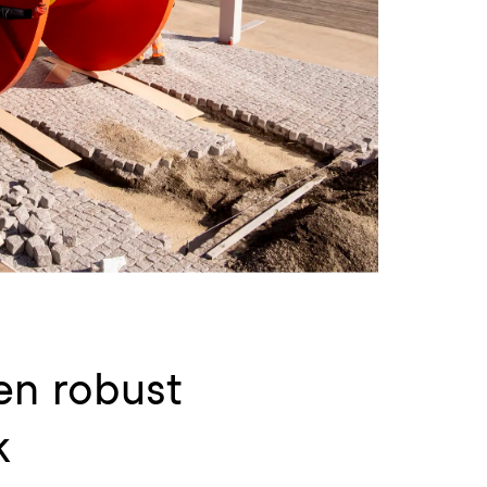
en robust
k