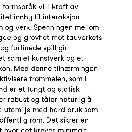
formspråk vil i kraft av
itet innby til interaksjon
m og verk. Spenningen mellom
gde og grovhet mot tauverkets
g forfinede spill gir
et samlet kunstverk og et
 ikon. Med denne tilnærmingen
aktivisere trommelen, som i
nd er et tungt og statisk
r robust og tåler naturlig å
nde utemiljø med hard bruk som
i offentlig rom. Det sikrer en
t hvor det kreves minimalt