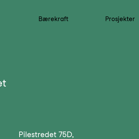
Bærekraft
Prosjekter
Kontakt
et
Pilestredet 75D,